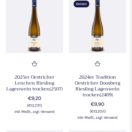
Beliebt
2025er Oestricher
2024er Tradition
Lenchen Riesling
Oestricher Doosberg
Lagenwein trocken(2507)
Riesling Lagenwein
trocken(2409)
Normaler
€9,20
Normaler
€9,90
(€12,27/l)
Preis
(€13,20/l)
Preis
inkl. MwSt., zzgl. Versand
inkl. MwSt., zzgl. Versand