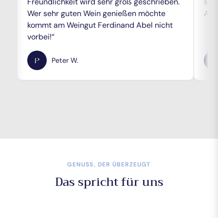
Freundlichkeit wird sehr groß geschrieben.
sei
Wer sehr guten Wein genießen möchte
Adr
kommt am Weingut Ferdinand Abel nicht
vorbei!“
Peter W.
GENUSS, DER ÜBERZEUGT
Das spricht für uns