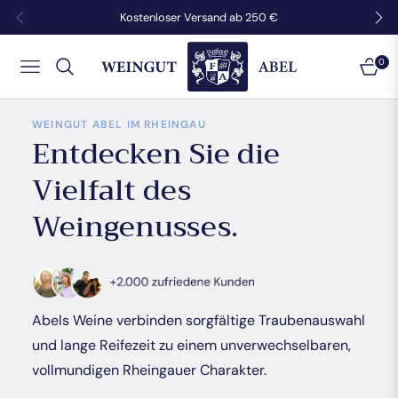
Kostenloser Versand ab 250 €
0
NAVIGATION
EINK
WEINGUT ABEL IM RHEINGAU
Entdecken Sie die
Vielfalt des
Weingenusses.
Abels Weine verbinden sorgfältige Traubenauswahl
und lange Reifezeit zu einem unverwechselbaren,
vollmundigen Rheingauer Charakter.