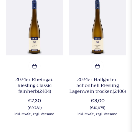
2024er Rheingau
2024er Hallgarten
Riesling Classic
Schönhell Riesling
feinherb(2404)
Lagenwein trocken(2406)
Normaler
Normaler
€7,30
€8,00
(€9,73/l)
Preis
(€10,67/l)
Preis
inkl. MwSt., zzgl. Versand
inkl. MwSt., zzgl. Versand