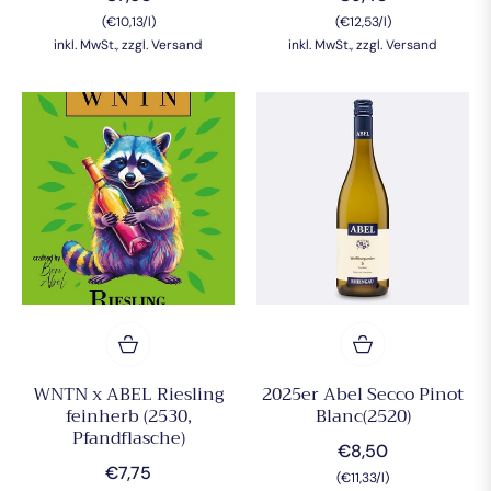
(€10,13/l)
Preis
(€12,53/l)
Preis
inkl. MwSt., zzgl. Versand
inkl. MwSt., zzgl. Versand
WNTN x ABEL Riesling
2025er Abel Secco Pinot
feinherb (2530,
Blanc(2520)
Pfandflasche)
Normaler
€8,50
Normaler
€7,75
Preis
(€11,33/l)