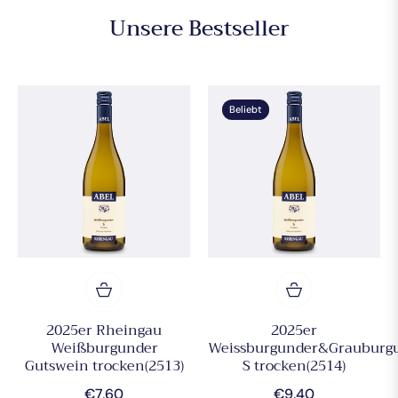
Unsere Bestseller
Beliebt
2025er Rheingau
2025er
Weißburgunder
Weissburgunder&Grauburg
Gutswein trocken(2513)
S trocken(2514)
Normaler
Normaler
€7,60
€9,40